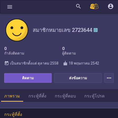
search
account_circle
menu
สมาชิกหมายเลข 2723644
0
0
กำลังติดตาม
ผู้ติดตาม
today
cake
เป็นสมาชิกตั้งแต่
ตุลาคม 2558
18 พฤษภาคม 2542
more_horiz
ติดตาม
ส่งข้อความ
ภาพรวม
กระทู้ที่ตั้ง
กระทู้ที่ตอบ
กระทู้โปรด
กระทู้ที่ตั้ง