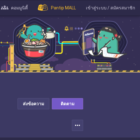
คอมมูนิตี้
Pantip MALL
เข้าสู่ระบบ / สมัครสมาชิก
ส่งข้อความ
ติดตาม
more_horiz