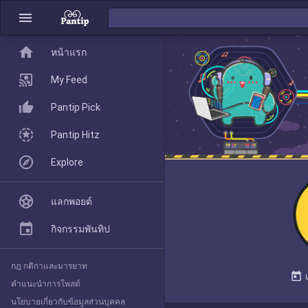
menu
home
home
หน้าแรก
หน้าแรก
My Feed
Pantip Pick
My Feed
Pantip Hitz
Explore
Pantip Pick
แลกพอยต์
Pantip Hitz
กิจกรรมพันทิป
กฎ กติกาและมารยาท
Explore
today
คำแนะนำการโพสต์
นโยบายเกี่ยวกับข้อมูลส่วนบุคคล