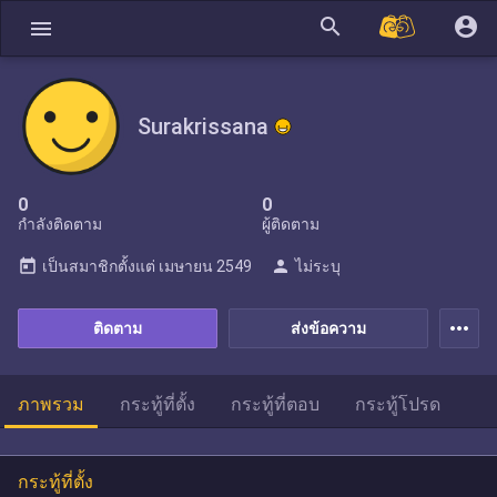
search
account_circle
menu
Surakrissana
0
0
กำลังติดตาม
ผู้ติดตาม
today
person
เป็นสมาชิกตั้งแต่
เมษายน 2549
ไม่ระบุ
more_horiz
ติดตาม
ส่งข้อความ
ภาพรวม
กระทู้ที่ตั้ง
กระทู้ที่ตอบ
กระทู้โปรด
กระทู้ที่ตั้ง