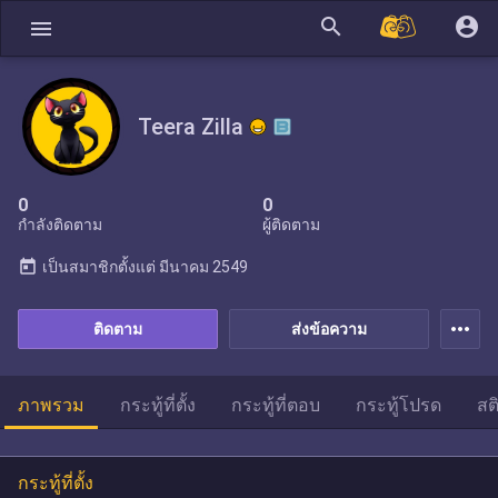
search
account_circle
menu
Teera Zilla
0
0
กำลังติดตาม
ผู้ติดตาม
today
เป็นสมาชิกตั้งแต่
มีนาคม 2549
more_horiz
ติดตาม
ส่งข้อความ
ภาพรวม
กระทู้ที่ตั้ง
กระทู้ที่ตอบ
กระทู้โปรด
สต
กระทู้ที่ตั้ง