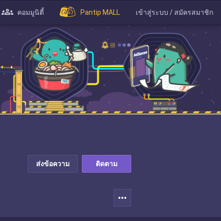
คอมมูนิตี้
Pantip MALL
เข้าสู่ระบบ / สมัครสมาชิก
ส่งข้อความ
ติดตาม
more_horiz