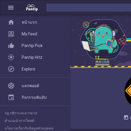
menu
home
home
หน้าแรก
หน้าแรก
My Feed
Pantip Pick
My Feed
Pantip Hitz
Explore
Pantip Pick
แลกพอยต์
Pantip Hitz
กิจกรรมพันทิป
กฎ กติกาและมารยาท
Explore
today
คำแนะนำการโพสต์
นโยบายเกี่ยวกับข้อมูลส่วนบุคคล