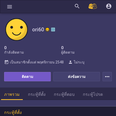
search
account_circle
menu
ori60
0
0
กำลังติดตาม
ผู้ติดตาม
today
person
เป็นสมาชิกตั้งแต่
พฤศจิกายน 2548
ไม่ระบุ
more_horiz
ติดตาม
ส่งข้อความ
ภาพรวม
กระทู้ที่ตั้ง
กระทู้ที่ตอบ
กระทู้โปรด
กระทู้ที่ตั้ง