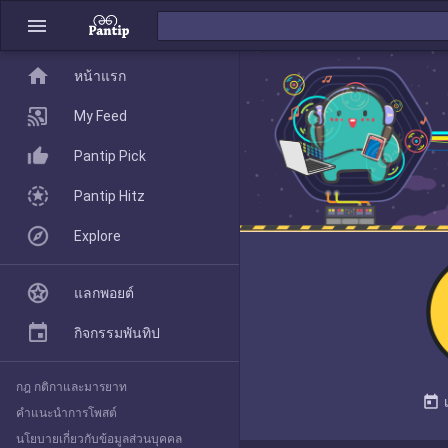
menu
home
home
หน้าแรก
หน้าแรก
My Feed
Pantip Pick
My Feed
Pantip Hitz
Explore
Pantip Pick
แลกพอยต์
Pantip Hitz
กิจกรรมพันทิป
กฎ กติกาและมารยาท
Explore
today
คำแนะนำการโพสต์
นโยบายเกี่ยวกับข้อมูลส่วนบุคคล