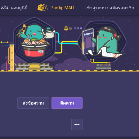
คอมมูนิตี้
Pantip MALL
เข้าสู่ระบบ / สมัครสมาชิก
ส่งข้อความ
ติดตาม
more_horiz