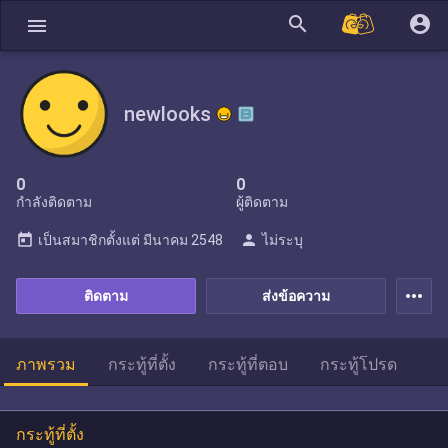
search
account_circle
menu
newlooks
0
0
กำลังติดตาม
ผู้ติดตาม
today
person
เป็นสมาชิกตั้งแต่
มีนาคม 2548
ไม่ระบุ
more_horiz
ติดตาม
ส่งข้อความ
ภาพรวม
กระทู้ที่ตั้ง
กระทู้ที่ตอบ
กระทู้โปรด
กระทู้ที่ตั้ง