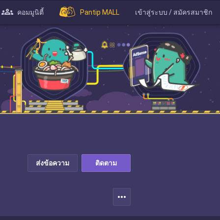
คอมมูนิตี้
Pantip MALL
เข้าสู่ระบบ / สมัครสมาชิก
ส่งข้อความ
ติดตาม
more_horiz