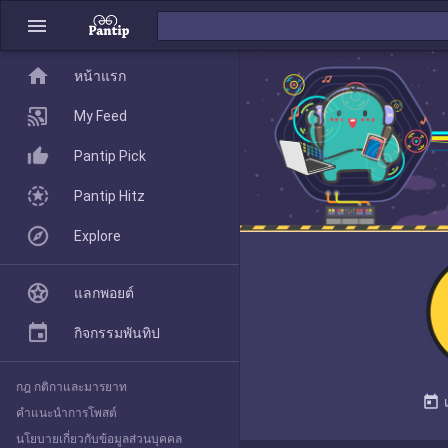
menu
home
home
หน้าแรก
หน้าแรก
My Feed
Pantip Pick
My Feed
Pantip Hitz
Explore
Pantip Pick
แลกพอยต์
Pantip Hitz
กิจกรรมพันทิป
กฎ กติกาและมารยาท
Explore
today
คำแนะนำการโพสต์
นโยบายเกี่ยวกับข้อมูลส่วนบุคคล