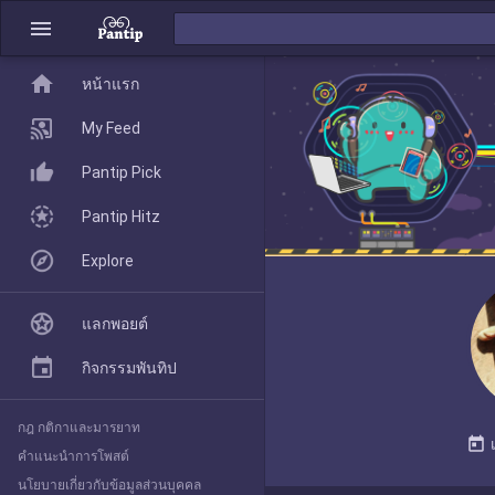
menu
home
home
หน้าแรก
หน้าแรก
My Feed
Pantip Pick
My Feed
Pantip Hitz
Explore
Pantip Pick
แลกพอยต์
Pantip Hitz
กิจกรรมพันทิป
กฎ กติกาและมารยาท
Explore
today
คำแนะนำการโพสต์
นโยบายเกี่ยวกับข้อมูลส่วนบุคคล