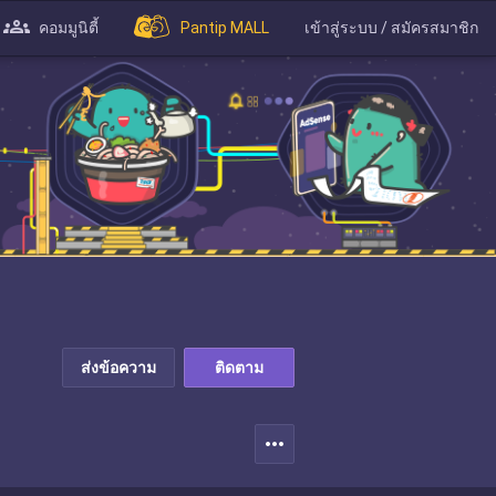
คอมมูนิตี้
Pantip MALL
เข้าสู่ระบบ / สมัครสมาชิก
ส่งข้อความ
ติดตาม
more_horiz