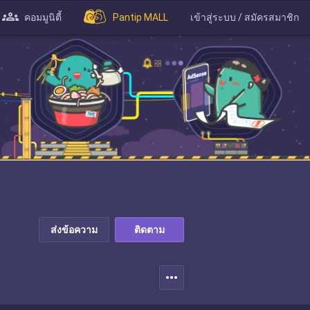
คอมมูนิตี้
Pantip MALL
เข้าสู่ระบบ / สมัครสมาชิก
ส่งข้อความ
ติดตาม
more_horiz