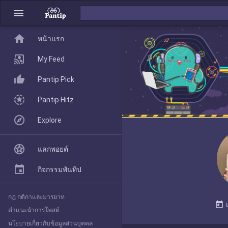
menu
home
home
หน้าแรก
หน้าแรก
My Feed
Pantip Pick
My Feed
Pantip Hitz
Explore
Pantip Pick
แลกพอยต์
Pantip Hitz
กิจกรรมพันทิป
กฎ กติกาและมารยาท
Explore
today
คำแนะนำการโพสต์
นโยบายเกี่ยวกับข้อมูลส่วนบุคคล