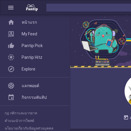
menu
home
home
หน้าแรก
หน้าแรก
My Feed
Pantip Pick
My Feed
Pantip Hitz
Explore
Pantip Pick
แลกพอยต์
Pantip Hitz
กิจกรรมพันทิป
กฎ กติกาและมารยาท
Explore
today
คำแนะนำการโพสต์
นโยบายเกี่ยวกับข้อมูลส่วนบุคคล