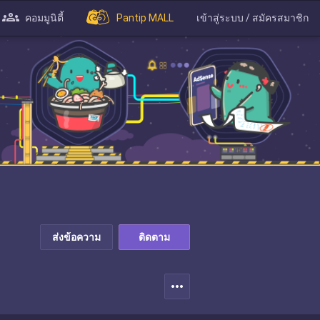
คอมมูนิตี้
Pantip MALL
เข้าสู่ระบบ / สมัครสมาชิก
ส่งข้อความ
ติดตาม
more_horiz