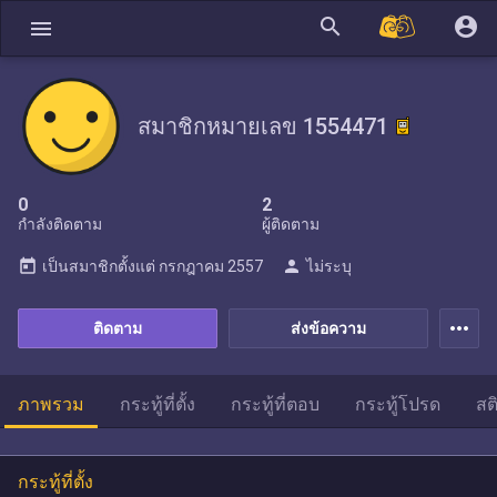
search
account_circle
menu
สมาชิกหมายเลข 1554471
0
2
กำลังติดตาม
ผู้ติดตาม
today
person
เป็นสมาชิกตั้งแต่
กรกฎาคม 2557
ไม่ระบุ
more_horiz
ติดตาม
ส่งข้อความ
ภาพรวม
กระทู้ที่ตั้ง
กระทู้ที่ตอบ
กระทู้โปรด
สต
กระทู้ที่ตั้ง