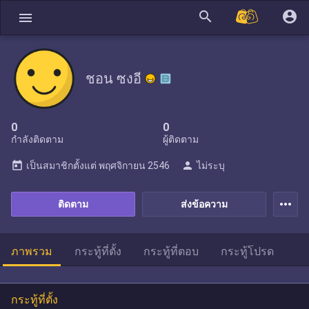
search
account_circle
menu
ชอน ซงอี
0
0
กำลังติดตาม
ผู้ติดตาม
today
person
เป็นสมาชิกตั้งแต่
พฤศจิกายน 2546
ไม่ระบุ
more_horiz
ติดตาม
ส่งข้อความ
ภาพรวม
กระทู้ที่ตั้ง
กระทู้ที่ตอบ
กระทู้โปรด
กระทู้ที่ตั้ง