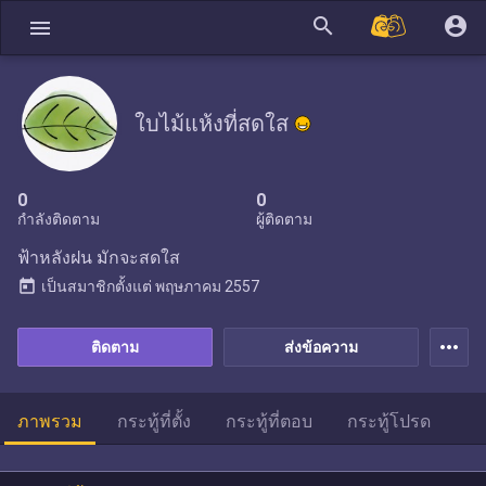
search
account_circle
menu
ใบไม้แห้งที่สดใส
0
0
กำลังติดตาม
ผู้ติดตาม
ฟ้าหลังฝน มักจะสดใส
today
เป็นสมาชิกตั้งแต่
พฤษภาคม 2557
more_horiz
ติดตาม
ส่งข้อความ
ภาพรวม
กระทู้ที่ตั้ง
กระทู้ที่ตอบ
กระทู้โปรด