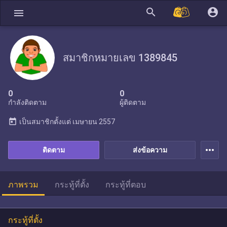
search
account_circle
menu
สมาชิกหมายเลข 1389845
0
0
กำลังติดตาม
ผู้ติดตาม
today
เป็นสมาชิกตั้งแต่
เมษายน 2557
more_horiz
ติดตาม
ส่งข้อความ
ภาพรวม
กระทู้ที่ตั้ง
กระทู้ที่ตอบ
กระทู้ที่ตั้ง