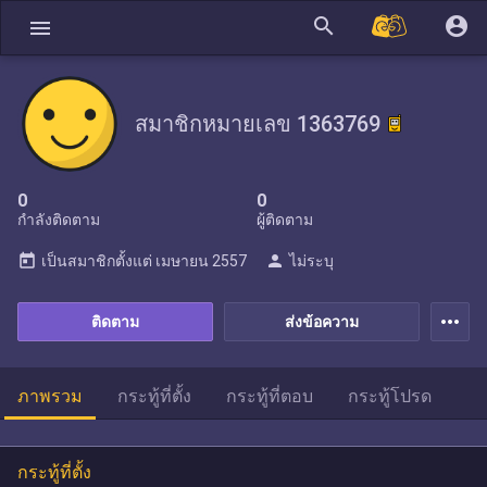
search
account_circle
menu
สมาชิกหมายเลข 1363769
0
0
กำลังติดตาม
ผู้ติดตาม
today
person
เป็นสมาชิกตั้งแต่
เมษายน 2557
ไม่ระบุ
more_horiz
ติดตาม
ส่งข้อความ
ภาพรวม
กระทู้ที่ตั้ง
กระทู้ที่ตอบ
กระทู้โปรด
กระทู้ที่ตั้ง