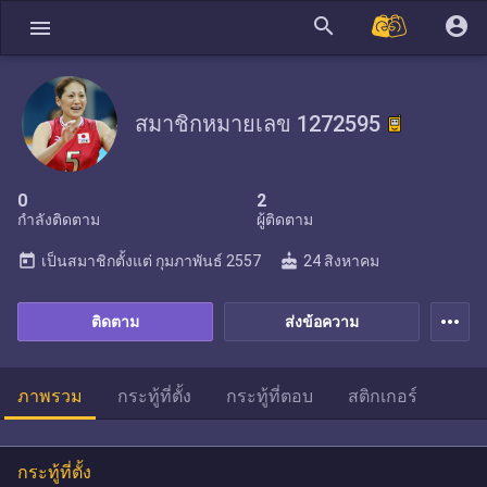
search
account_circle
menu
สมาชิกหมายเลข 1272595
0
2
กำลังติดตาม
ผู้ติดตาม
today
cake
เป็นสมาชิกตั้งแต่
กุมภาพันธ์ 2557
24 สิงหาคม
more_horiz
ติดตาม
ส่งข้อความ
ภาพรวม
กระทู้ที่ตั้ง
กระทู้ที่ตอบ
สติกเกอร์
กระทู้ที่ตั้ง