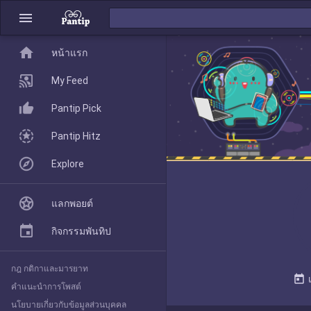
menu
home
home
หน้าแรก
หน้าแรก
My Feed
Pantip Pick
My Feed
Pantip Hitz
Explore
Pantip Pick
แลกพอยต์
Pantip Hitz
กิจกรรมพันทิป
กฎ กติกาและมารยาท
Explore
today
คำแนะนำการโพสต์
นโยบายเกี่ยวกับข้อมูลส่วนบุคคล