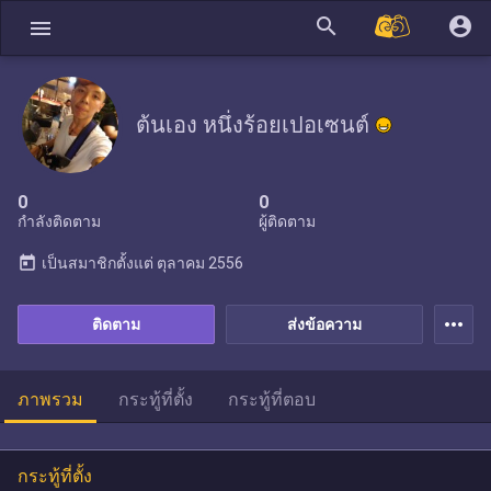
search
account_circle
menu
ต้นเอง หนึ่งร้อยเปอเซนต์
0
0
กำลังติดตาม
ผู้ติดตาม
today
เป็นสมาชิกตั้งแต่
ตุลาคม 2556
more_horiz
ติดตาม
ส่งข้อความ
ภาพรวม
กระทู้ที่ตั้ง
กระทู้ที่ตอบ
กระทู้ที่ตั้ง