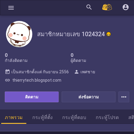
search
account_circle
menu
สมาชิกหมายเลข 1024324
0
0
กำลังติดตาม
ผู้ติดตาม
today
person
เป็นสมาชิกตั้งแต่
กันยายน 2556
เพศชาย
link
thierrytech.blogspot.com
more_horiz
ติดตาม
ส่งข้อความ
ภาพรวม
กระทู้ที่ตั้ง
กระทู้ที่ตอบ
กระทู้โปรด
สต