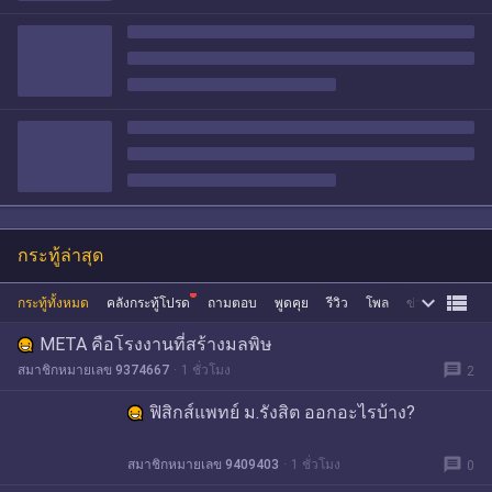
กระทู้ล่าสุด


กระทู้ทั้งหมด
คลังกระทู้โปรด
ถามตอบ
พูดคุย
รีวิว
โพล
ข่าว
ซื้อขาย
META คือโรงงานที่สร้างมลพิษ
message
สมาชิกหมายเลข 9374667
1 ชั่วโมง
2
ฟิสิกส์แพทย์ ม.รังสิต ออกอะไรบ้าง?
message
สมาชิกหมายเลข 9409403
1 ชั่วโมง
0