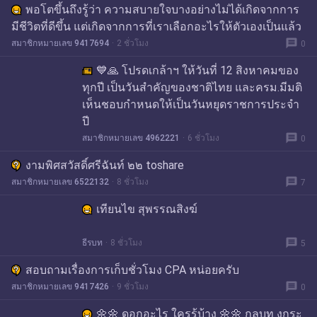
พอโตขึ้นถึงรู้ว่า ความสบายใจบางอย่างไม่ได้เกิดจากการ
มีชีวิตที่ดีขึ้น แต่เกิดจากการที่เราเลือกอะไรให้ตัวเองเป็นแล้ว
message
สมาชิกหมายเลข 9417694
2 ชั่วโมง
0
💙🙏 โปรดเกล้าฯ ให้วันที่ 12 สิงหาคมของ
ทุกปี เป็นวันสำคัญของชาติไทย และครม.มีมติ
เห็นชอบกำหนดให้เป็นวันหยุดราชการประจำ
ปี
message
สมาชิกหมายเลข 4962221
6 ชั่วโมง
0
งามพิศสวัสดิ์ศรีฉันท์ ๒๒ toshare
message
สมาชิกหมายเลข 6522132
8 ชั่วโมง
7
เทียนไข สุพรรณสิงฆ์
message
ธีรบท
8 ชั่วโมง
5
สอบถามเรื่องการเก็บชั่วโมง CPA หน่อยครับ
message
สมาชิกหมายเลข 9417426
9 ชั่วโมง
0
🌼🌼 ดอกอะไร ใครรู้บ้าง 🌼🌼 กลบท งูกระ