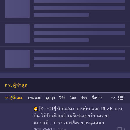
กระทู้ล่าสุด


กระทู้ทั้งหมด
ถามตอบ
พูดคุย
รีวิว
โพล
ข่าว
ซื้อขาย
[K-POP] นักแสดง วอนบิน และ RIIZE วอน
บิน ได้รับเลือกเป็นพรีเซนเตอร์ร่วมของ
แบรนด์… การรวมพลังของหนุ่มหล่อ
message
NiTRoGeN14
6 ส.ค.
3