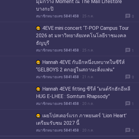
มุมกว้าง Moment ณ The Mall Lifestore
บางกะปิ
message
สมาชิกหมายเลข 5841458
25 ก.ค.
0
4EVE mini concert ‘T-POP Campus Tour
2026 at มหาวิทยาลัยเทคโนโลยีราชมงคล
ธัญบุรี
message
สมาชิกหมายเลข 5841458
25 ก.ค.
1
Hannah 4EVE กับอีกหนึ่งบทบาทในซีรีส์
“GELBOYS 2 ตกอยู่ในสถานะติ่งแฟน”
message
สมาชิกหมายเลข 5841458
21 ก.ค.
0
Hannah 4EVE fitting ซีรีส์ “มนต์รักฮักอีหลี
HUG E-LHEE : Somtum Rhapsody”
message
สมาชิกหมายเลข 5841458
20 ก.ค.
1
เผยโปสเตอร์แรก ภาพยนตร์ ‘Lion Heart’
เตรียมรับชม 2027 นี้
message
สมาชิกหมายเลข 5841458
20 ก.ค.
5