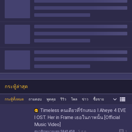
กระทู้ล่าสุด


กระทู้ทั้งหมด
ถามตอบ
พูดคุย
รีวิว
โพล
ข่าว
ซื้อขาย
Timeless คนเดียวที่รักเสมอ l Aheye 4 EVE
l OST. Her in Frame เธอในภาพนั้น [Official
Music Video]
message
สมาชิกหมายเลข 5841458
5 ส.ค.
1