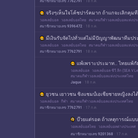
สมาชิกหมายเลข 7762791
18 ก.ค.
จริงๆเห็นใจโค้ชปาร์คมาก ถ้าแกจะเลิกคุมท
วอลเลย์บอล
วอลเลย์บอลไทย
สมาคมกีฬาวอลเลย์บอลแห่งปร
สมาชิกหมายเลข 9396472
18 ก.ค.
มีเงินรับจัดไปทั่วแต่ไม่มีปัญญาพัฒนาทีมประ
วอลเลย์บอล
วอลเลย์บอลไทย
สมาคมกีฬาวอลเลย์บอลแห่งปร
สมาชิกหมายเลข 7762791
18 ก.ค.
แพ้เพราะประมาท... ไทยแพ้กั
วอลเลย์บอล
วอลเลย์บอล ซีวี.ลีก (SEA V.L
สมาคมกีฬาวอลเลย์บอลแห่งประเทศไทย
Jaque
18 ก.ค.
ยุวชน เยาวชน ชิงแชมป์เอเชียชายหญิงลงได้กี
วอลเลย์บอล
กีฬา
สมาคมกีฬาวอลเลย์บอลแห่งประเทศไทย
สมาชิกหมายเลข 7762791
17 ก.ค.
บ๊วยแต่รอด ถ้าเหตุการณ์แบบ
วอลเลย์บอลไทย
วอลเลย์บอลต่างประเทศ
สมาชิกหมายเลข 9201368
17 ก.ค.