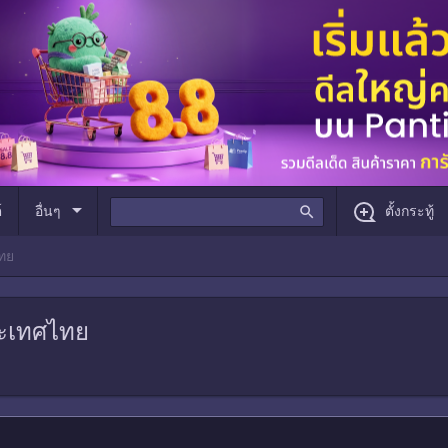
arrow_drop_down
์
อื่นๆ
search
ตั้งกระทู้
ทย
ะเทศไทย