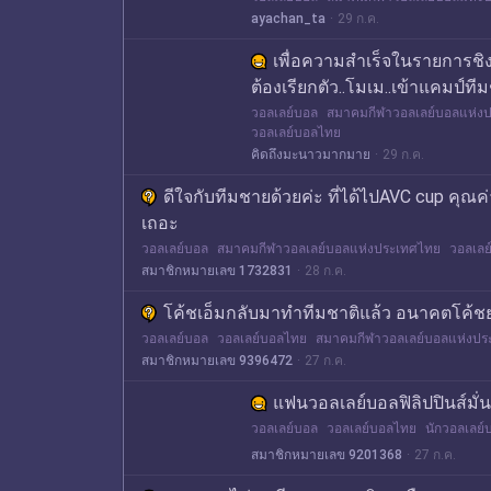
ayachan_ta
29 ก.ค.
เพื่อความสำเร็จในรายการชิ
ต้องเรียกตัว..โมเม..เข้าแคมป์ที
วอลเลย์บอล
สมาคมกีฬาวอลเลย์บอลแห่ง
วอลเลย์บอลไทย
คิดถึงมะนาวมากมาย
29 ก.ค.
ดีใจกับทีมชายด้วยค่ะ ที่ได้ไปAVC cup คุณค
เถอะ
วอลเลย์บอล
สมาคมกีฬาวอลเลย์บอลแห่งประเทศไทย
วอลเลย
สมาชิกหมายเลข 1732831
28 ก.ค.
โค้ชเอ็มกลับมาทำทีมชาติแล้ว อนาคตโค้
วอลเลย์บอล
วอลเลย์บอลไทย
สมาคมกีฬาวอลเลย์บอลแห่งปร
สมาชิกหมายเลข 9396472
27 ก.ค.
แฟนวอลเลย์บอลฟิลิปปินส์มั่น
วอลเลย์บอล
วอลเลย์บอลไทย
นักวอลเลย์
สมาชิกหมายเลข 9201368
27 ก.ค.