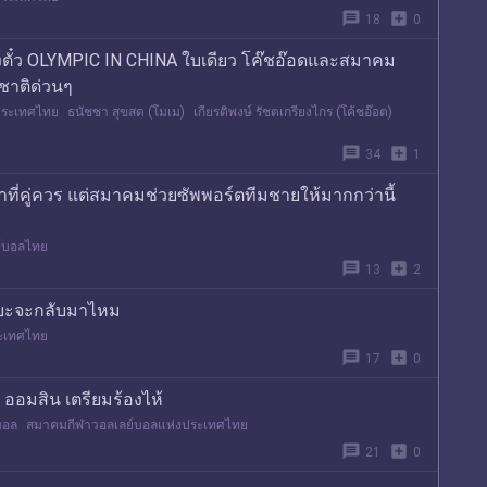
message
add_box
18
0
งตั๋ว OLYMPIC IN CHINA ใบเดียว โค๊ชอ๊อดและสมาคม
มชาติด่วนๆ
ประเทศไทย
ธนัชชา สุขสด (โมเม)
เกียรติพงษ์ รัชตเกรียงไกร (โค้ชอ๊อต)
message
add_box
34
1
่าที่คู่ควร แต่สมาคมช่วยซัพพอร์ตทีมชายให้มากกว่านี้
์บอลไทย
message
add_box
13
2
ชยะจะกลับมาไหม
ะเทศไทย
message
add_box
17
0
 ออมสิน เตรียมร้องไห้
บอล
สมาคมกีฬาวอลเลย์บอลแห่งประเทศไทย
message
add_box
21
0