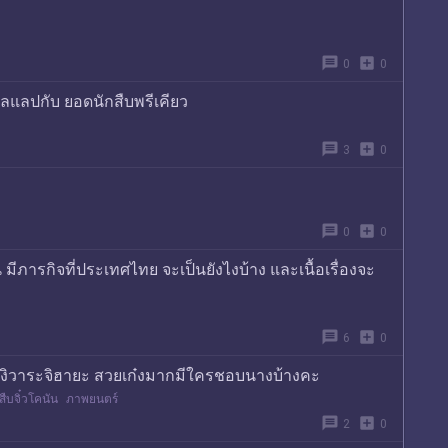
message
add_box
0
0
อลแลปกับ ยอดนักสืบพรีเคียว
message
add_box
3
0
message
add_box
0
0
 มีภารกิจที่ประเทศไทย จะเป็นยังไงบ้าง และเนื้อเรื่องจะ
message
add_box
6
0
ฮางิวาระจิฮายะ สวยเก๋งมากมีใครชอบนางบ้างคะ
ืบจิ๋วโคนัน
ภาพยนตร์
message
add_box
2
0