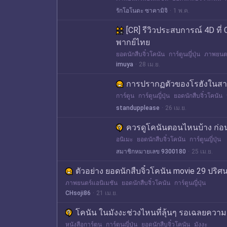
รักโอโนดะ ซาคามิจิ
1 พ.ค.
[CR] รีวิวประสบการณ์ 4D ที
พากย์ไทย
ยอดนักสืบจิ๋วโคนัน
การ์ตูนญี่ปุ่น
ภาพยนตร์
imuya
28 เม.ย.
การปรากฏตัวของโรฮังในสา
การ์ตูน
การ์ตูนญี่ปุ่น
ยอดนักสืบจิ๋วโคนัน
standupplease
26 เม.ย.
ควรดูโคนันตอนไหนบ้าง ก่อนท
อนิเมะ
ยอดนักสืบจิ๋วโคนัน
การ์ตูนญี่ปุ่น
สมาชิกหมายเลข 9300180
25 เม.ย.
ตัวอย่าง ยอดนักสืบจิ๋วโคนัน movie 29 ปร
ภาพยนตร์แอนิเมชัน
ยอดนักสืบจิ๋วโคนัน
การ์ตูนญี่ปุ่น
CHsoji86
21 เม.ย.
โคนัน ในมังงะช่วงไหนที่ลุ้นๆ รอเฉลยความจ
หนังสือการ์ตูน
การ์ตูนญี่ปุ่น
ยอดนักสืบจิ๋วโคนัน
มังงะ