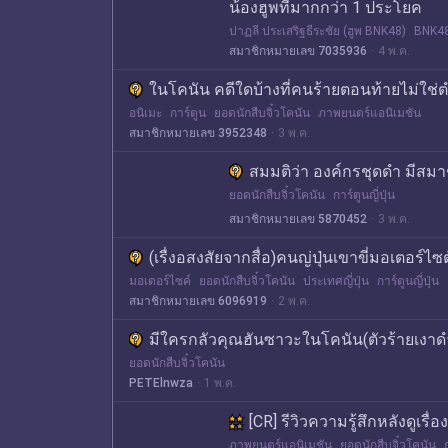
น้องฮูพที่มากกว่า 1 ประโยค
ปาฏลี ประเสริฐธีระชัย (ฮูพ BNK48)
BNK4
สมาชิกหมายเลข 7035936
4 พ.ค.
ในโคนัน คดีใดบ้างที่คนร้ายตอนท้ายไม่ใช่
อนิเมะ
การ์ตูน
ยอดนักสืบจิ๋วโคนัน
ภาพยนตร์แอนิเมชัน
สมาชิกหมายเลข 3952348
3 พ.ค.
สมมติว่า องค์กรชุดดำ มีสมา
ยอดนักสืบจิ๋วโคนัน
การ์ตูนญี่ปุ่น
สมาชิกหมายเลข 5870452
3 พ.ค.
(เรื่งอสงสัยจากสื่อ)คนญ่ปุ่นเขาขี่มอเตอร์ไซ
มอเตอร์ไซค์
ยอดนักสืบจิ๋วโคนัน
ประเทศญี่ปุ่น
การ์ตูนญี่ปุ่น
สมาชิกหมายเลข 6096919
2 พ.ค.
มีใครกลัวคุณฮันซาวะในโคนัน(ตัวร้ายเงาด
ยอดนักสืบจิ๋วโคนัน
PETElnwza
1 พ.ค.
[CR] รีวิวความรู้สึกหลังดูเร
ภาพยนตร์แอนิเมชัน
ยอดนักสืบจิ๋วโคนัน