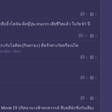
message
add_box
1
0
บจิ๋วโคนัน ฝั่งญี่ปุ่น คนแรก เสียชีวิตแล้ว ในวัย 61 ปี
message
add_box
27
0
คางุระกับโอคิตะ(กินทามะ) คือรักต่างวัยหรือเปโด
ตูนญี่ปุ่น
อนิเมะ
message
add_box
2
0
message
add_box
0
0
message
add_box
1
0
Movie 29 ปริศนานางฟ้าตกสวรรค์ สืบคดีนักซิ่งกับเสียง