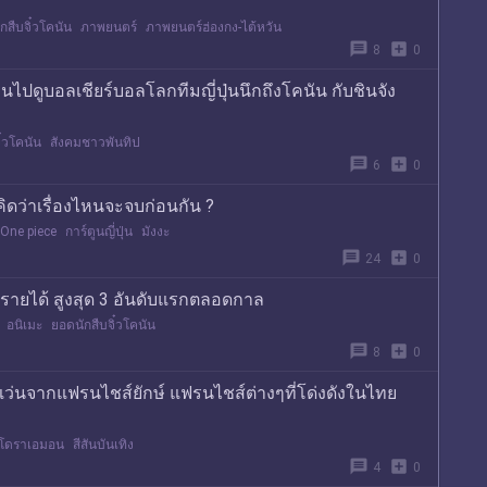
กสืบจิ๋วโคนัน
ภาพยนตร์
ภาพยนตร์ฮ่องกง-ไต้หวัน
message
add_box
8
0
ไปดูบอลเชียร์บอลโลกทีมญี่ปุ่นนึกถึงโคนัน กับชินจัง
ิ๋วโคนัน
สังคมชาวพันทิป
message
add_box
6
0
ิดว่าเรื่องไหนจะจบก่อนกัน ?
 One piece
การ์ตูนญี่ปุ่น
มังงะ
message
add_box
24
0
ำรายได้ สูงสุด 3 อันดับแรกตลอดกาล
อนิเมะ
ยอดนักสืบจิ๋วโคนัน
message
add_box
8
0
่แว่นจากแฟรนไชส์ยักษ์ แฟรนไชส์ต่างๆที่โด่งดังในไทย
โดราเอมอน
สีสันบันเทิง
message
add_box
4
0