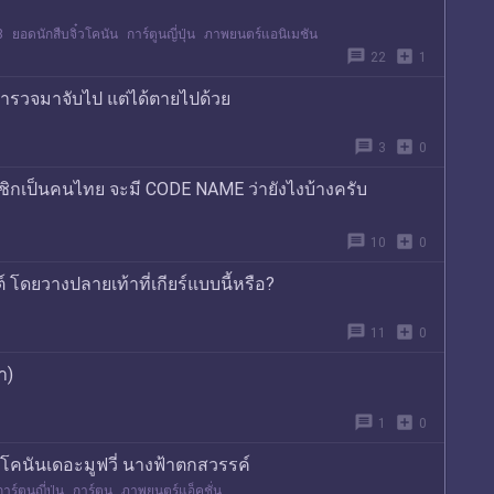
8
ยอดนักสืบจิ๋วโคนัน
การ์ตูนญี่ปุ่น
ภาพยนตร์แอนิเมชัน
message
add_box
22
1
ตำรวจมาจับไป แต่ได้ตายไปด้วย
message
add_box
3
0
ชิกเป็นคนไทย จะมี CODE NAME ว่ายังไงบ้างครับ
message
add_box
10
0
ต์ โดยวางปลายเท้าที่เกียร์แบบนี้หรือ?
message
add_box
11
0
ำ)
message
add_box
1
0
ื่องโคนันเดอะมูฟวี่ นางฟ้าตกสวรรค์
การ์ตูนญี่ปุ่น
การ์ตูน
ภาพยนตร์แอ็คชั่น