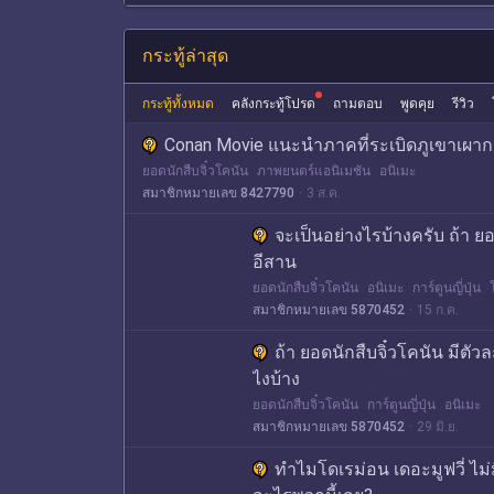
กระทู้ล่าสุด
กระทู้ทั้งหมด
คลังกระทู้โปรด
ถามตอบ
พูดคุย
รีวิว
Conan Movie แนะนำภาคที่ระเบิดภูเขาเผา
ยอดนักสืบจิ๋วโคนัน
ภาพยนตร์แอนิเมชัน
อนิเมะ
สมาชิกหมายเลข 8427790
3 ส.ค.
จะเป็นอย่างไรบ้างครับ ถ้า ย
อีสาน
ยอดนักสืบจิ๋วโคนัน
อนิเมะ
การ์ตูนญี่ปุ่น
สมาชิกหมายเลข 5870452
15 ก.ค.
ถ้า ยอดนักสืบจิ๋วโคนัน มีตัว
ไงบ้าง
ยอดนักสืบจิ๋วโคนัน
การ์ตูนญี่ปุ่น
อนิเมะ
สมาชิกหมายเลข 5870452
29 มิ.ย.
ทำไมโดเรม่อน เดอะมูฟวี่ ไม่