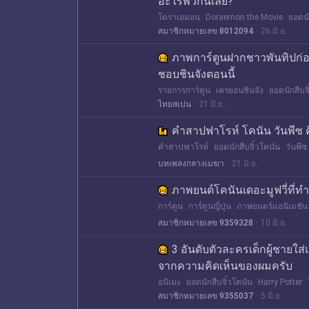
อะไรพวกนี้เลย?
โดราเอมอน
Doraemon the Movie
ยอดนั
สมาชิกหมายเลข 8012094
26 มิ.ย.
ภาพการ์ตูนฝากชาวพันทิปก่อน
ชอบชินจังตอนนี้
รายการการ์ตูน
เครยอนชินจัง
ยอดนักสืบจ
ไทยสเปน
21 มิ.ย.
คำสาปฟาโรห์ โคนัน วันพีซ ค
คำสาปฟาโรห์
ยอดนักสืบจิ๋วโคนัน
วันพีซ
บทเพลงกลางเมฆา
21 มิ.ย.
ภาพยนต์โคนันเดอะมูฟวี่ที่ท
การ์ตูน
การ์ตูนญี่ปุ่น
ภาพยนตร์แอนิเมชัน
สมาชิกหมายเลข 9359328
10 มิ.ย.
3 อันดับตัวละครเด็กผู้ชายใส
จากความคิดเห็นของผมครับ
อนิเมะ
ยอดนักสืบจิ๋วโคนัน
Harry Potter
สมาชิกหมายเลข 9355037
5 มิ.ย.