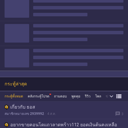
กระทู้ล่าสุด


กระทู้ทั้งหมด
คลังกระทู้โปรด
ถามตอบ
พูดคุย
รีวิว
โพล
ข่าว
ซื้อขาย
เกี่ยวกับ ธอส
message
สมาชิกหมายเลข 2939992
4 ส.ค.
3
อยากขายคอนโดแถวลาดพร้าว112 ยอดเงินต้นคงเหลือ