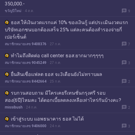
350,000.-
message
ขวัญปีใหม่
4 ส.ค.
9
ธอส.ให้เงินงวดแรกแค่ 10% ของเงินกู้ แต่ประเมินงวดแรก
บริษัทเอกชนบอกต้องเสร็จ 25% แต่ละคนต้องสำรองจ่ายกี่
เปอร์เซ็นต์
message
สมาชิกหมายเลข 9408376
27 ก.ค.
7
ทำไมถึงติดต่อ call center ธอส.ยากมากๆๆๆๆ
message
สมาชิกหมายเลข 9045249
27 ก.ค.
3
ยื่นสินเชื่อแฟลต ธอส จะ3เดือนยังไม่ทราบผล
message
สมาชิกหมายเลข 8442664
25 ก.ค.
2
รบกวนสอบถาม มีใครเคยรีเทนชั่นกรุงศรี รอบ
สอง(6ปี)ไหมคะ ได้ดอกเบี้ยลดลงเหลือเท่าไหร่กันบ้างคะ?
message
missibush
24 ก.ค.
2
เข้าสู่ระบบ แอพธนาคาร ธอส ไม่ได้
message
สมาชิกหมายเลข 9406000
24 ก.ค.
3