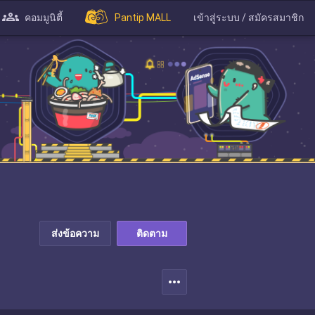
คอมมูนิตี้
Pantip MALL
เข้าสู่ระบบ / สมัครสมาชิก
ส่งข้อความ
ติดตาม
more_horiz