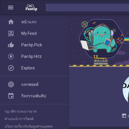
menu
home
home
หน้าแรก
หน้าแรก
My Feed
Pantip Pick
My Feed
Pantip Hitz
Explore
Pantip Pick
แลกพอยต์
Pantip Hitz
กิจกรรมพันทิป
กฎ กติกาและมารยาท
Explore
today
คำแนะนำการโพสต์
นโยบายเกี่ยวกับข้อมูลส่วนบุคคล