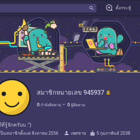
search
ตั้งกระทู้
สมาชิกหมายเลข 945937
0
0
กำลังติดตาม
ผู้ติดตาม
ีที่รู้จักครับบ :")
person
cake
เป็นสมาชิกตั้งแต่
สิงหาคม 2556
เพศชาย
5 กุมภาพันธ์ 2538