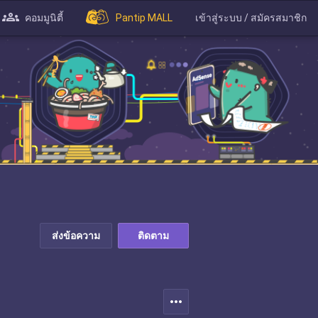
คอมมูนิตี้
Pantip MALL
เข้าสู่ระบบ / สมัครสมาชิก
ส่งข้อความ
ติดตาม
more_horiz