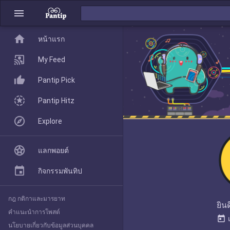
menu
home
home
หน้าแรก
หน้าแรก
My Feed
Pantip Pick
My Feed
Pantip Hitz
Explore
Pantip Pick
แลกพอยต์
Pantip Hitz
กิจกรรมพันทิป
กฎ กติกาและมารยาท
Explore
ยินด
คำแนะนำการโพสต์
today
นโยบายเกี่ยวกับข้อมูลส่วนบุคคล