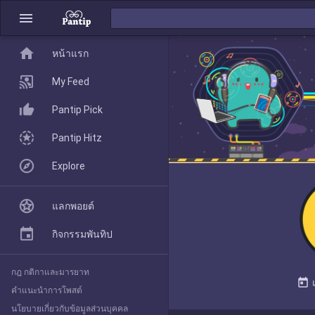
menu
home
home
หน้าแรก
หน้าแรก
My Feed
Pantip Pick
My Feed
Pantip Hitz
Explore
Pantip Pick
แลกพอยต์
Pantip Hitz
กิจกรรมพันทิป
กฎ กติกาและมารยาท
Explore
today
คำแนะนำการโพสต์
นโยบายเกี่ยวกับข้อมูลส่วนบุคคล