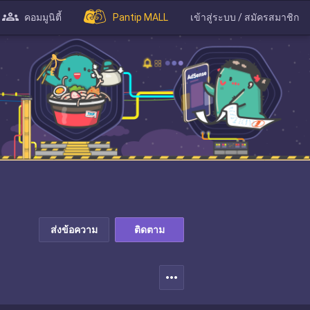
คอมมูนิตี้
Pantip MALL
เข้าสู่ระบบ / สมัครสมาชิก
ส่งข้อความ
ติดตาม
more_horiz