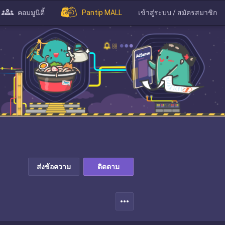
คอมมูนิตี้
Pantip MALL
เข้าสู่ระบบ / สมัครสมาชิก
ส่งข้อความ
ติดตาม
more_horiz