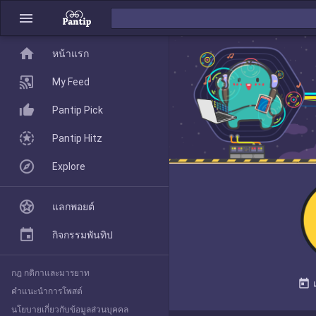
menu
home
home
หน้าแรก
หน้าแรก
My Feed
Pantip Pick
My Feed
Pantip Hitz
Explore
Pantip Pick
แลกพอยต์
Pantip Hitz
กิจกรรมพันทิป
กฎ กติกาและมารยาท
Explore
today
คำแนะนำการโพสต์
นโยบายเกี่ยวกับข้อมูลส่วนบุคคล