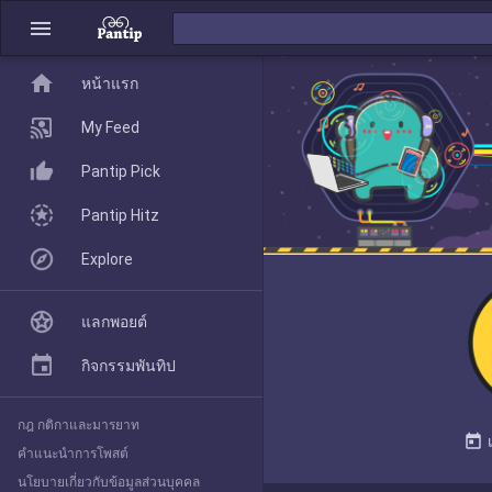
menu
home
home
หน้าแรก
หน้าแรก
My Feed
Pantip Pick
My Feed
Pantip Hitz
Explore
Pantip Pick
แลกพอยต์
Pantip Hitz
กิจกรรมพันทิป
กฎ กติกาและมารยาท
Explore
today
คำแนะนำการโพสต์
นโยบายเกี่ยวกับข้อมูลส่วนบุคคล