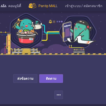
คอมมูนิตี้
Pantip MALL
เข้าสู่ระบบ / สมัครสมาชิก
ส่งข้อความ
ติดตาม
more_horiz