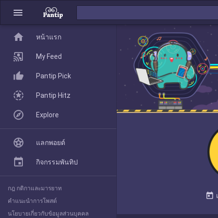
menu
home
home
หน้าแรก
หน้าแรก
My Feed
Pantip Pick
My Feed
Pantip Hitz
Explore
Pantip Pick
แลกพอยต์
Pantip Hitz
กิจกรรมพันทิป
กฎ กติกาและมารยาท
Explore
today
คำแนะนำการโพสต์
นโยบายเกี่ยวกับข้อมูลส่วนบุคคล