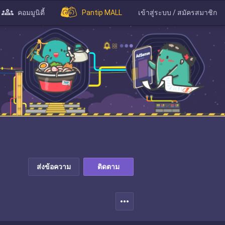
คอมมูนิตี้
Pantip MALL
เข้าสู่ระบบ / สมัครสมาชิก
ส่งข้อความ
ติดตาม
more_horiz