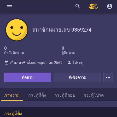
search
account_circle
menu
สมาชิกหมายเลข 9359274
0
0
กำลังติดตาม
ผู้ติดตาม
today
person
เป็นสมาชิกตั้งแต่
พฤษภาคม 2569
ไม่ระบุ
more_horiz
ติดตาม
ส่งข้อความ
ภาพรวม
กระทู้ที่ตั้ง
กระทู้ที่ตอบ
กระทู้โปรด
กระทู้ที่ตั้ง