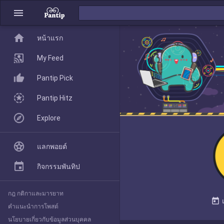
menu
home
home
หน้าแรก
หน้าแรก
My Feed
Pantip Pick
My Feed
Pantip Hitz
Explore
Pantip Pick
แลกพอยต์
Pantip Hitz
กิจกรรมพันทิป
กฎ กติกาและมารยาท
Explore
today
คำแนะนำการโพสต์
นโยบายเกี่ยวกับข้อมูลส่วนบุคคล