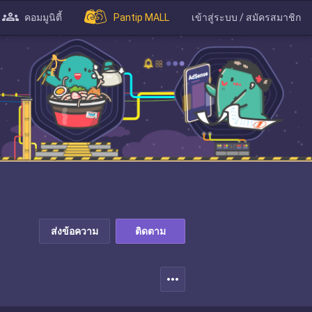
คอมมูนิตี้
Pantip MALL
เข้าสู่ระบบ / สมัครสมาชิก
ส่งข้อความ
ติดตาม
more_horiz