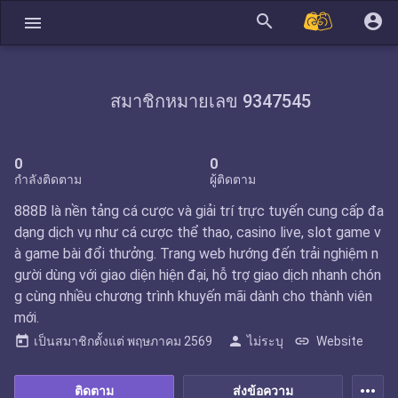
search
account_circle
menu
สมาชิกหมายเลข 9347545
0
0
กำลังติดตาม
ผู้ติดตาม
888B là nền tảng cá cược và giải trí trực tuyến cung cấp đa
dạng dịch vụ như cá cược thể thao, casino live, slot game v
à game bài đổi thưởng. Trang web hướng đến trải nghiệm n
gười dùng với giao diện hiện đại, hỗ trợ giao dịch nhanh chón
g cùng nhiều chương trình khuyến mãi dành cho thành viên
mới.
today
person
link
เป็นสมาชิกตั้งแต่
พฤษภาคม 2569
ไม่ระบุ
Website
more_horiz
ติดตาม
ส่งข้อความ