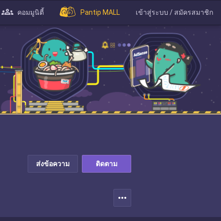
คอมมูนิตี้
Pantip MALL
เข้าสู่ระบบ / สมัครสมาชิก
ส่งข้อความ
ติดตาม
more_horiz