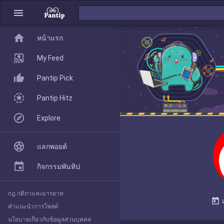
menu
home
home
หน้าแรก
หน้าแรก
My Feed
Pantip Pick
My Feed
Pantip Hitz
Explore
Pantip Pick
แลกพอยต์
Pantip Hitz
กิจกรรมพันทิป
กฎ กติกาและมารยาท
Explore
today
คำแนะนำการโพสต์
นโยบายเกี่ยวกับข้อมูลส่วนบุคคล