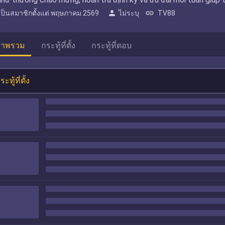
person
link
เป็นสมาชิกตั้งแต่
พฤษภาคม 2569
ไม่ระบุ
TV88
าพรวม
กระทู้ที่ตั้ง
กระทู้ที่ตอบ
ระทู้ที่ตั้ง