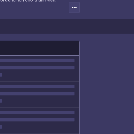
more_horiz