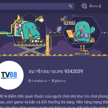
search
ตั้งกระทู้
สมาชิกหมายเลข 9342039
0
0
กำลังติดตาม
ผู้ติดตาม
8 là điểm đến quen thuộc của người chơi nhờ kho trò chơi phong
hao, slot game và bắn cá đổi thưởng đa dạng. Nền tảng mang đến
như thưởng chào mừng, hoàn trả định kỳ và ưu đãi mỗi tuần giúp tố