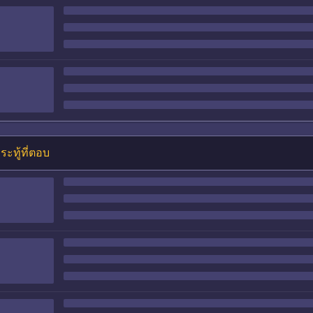
ระทู้ที่ตอบ