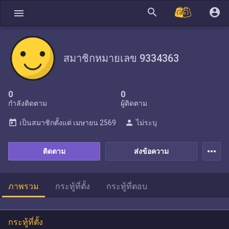
search
account_circle
menu
สมาชิกหมายเลข 9334363
0
0
กำลังติดตาม
ผู้ติดตาม
today
person
เป็นสมาชิกตั้งแต่
เมษายน 2569
ไม่ระบุ
more_horiz
ติดตาม
ส่งข้อความ
ภาพรวม
กระทู้ที่ตั้ง
กระทู้ที่ตอบ
กระทู้ที่ตั้ง