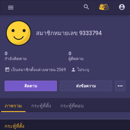
search
account_circle
menu
สมาชิกหมายเลข 9333794
0
0
กำลังติดตาม
ผู้ติดตาม
today
person
เป็นสมาชิกตั้งแต่
เมษายน 2569
ไม่ระบุ
more_horiz
ติดตาม
ส่งข้อความ
ภาพรวม
กระทู้ที่ตั้ง
กระทู้ที่ตอบ
กระทู้ที่ตั้ง