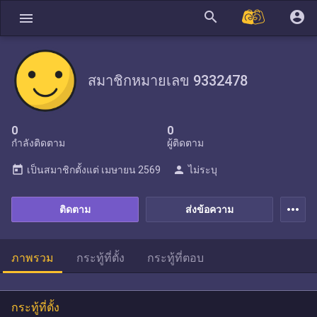
search
account_circle
menu
สมาชิกหมายเลข 9332478
0
0
กำลังติดตาม
ผู้ติดตาม
today
person
เป็นสมาชิกตั้งแต่
เมษายน 2569
ไม่ระบุ
more_horiz
ติดตาม
ส่งข้อความ
ภาพรวม
กระทู้ที่ตั้ง
กระทู้ที่ตอบ
กระทู้ที่ตั้ง