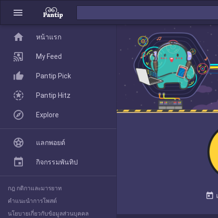
menu
home
home
หน้าแรก
หน้าแรก
My Feed
Pantip Pick
My Feed
Pantip Hitz
Explore
Pantip Pick
แลกพอยต์
Pantip Hitz
กิจกรรมพันทิป
กฎ กติกาและมารยาท
Explore
today
คำแนะนำการโพสต์
นโยบายเกี่ยวกับข้อมูลส่วนบุคคล