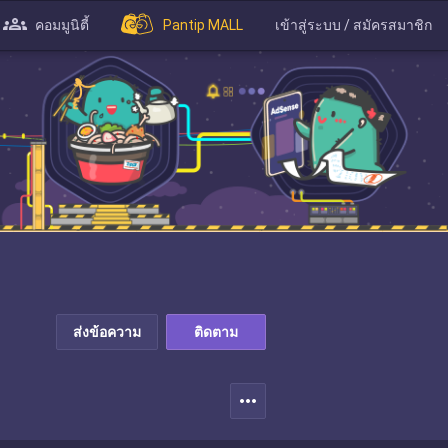
คอมมูนิตี้
Pantip MALL
เข้าสู่ระบบ / สมัครสมาชิก
ส่งข้อความ
ติดตาม
more_horiz