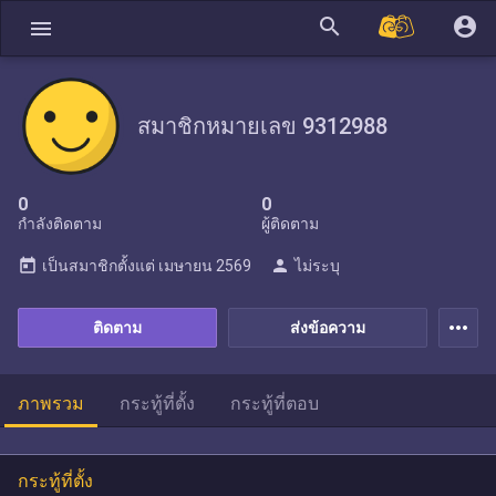
search
account_circle
menu
สมาชิกหมายเลข 9312988
0
0
กำลังติดตาม
ผู้ติดตาม
today
person
เป็นสมาชิกตั้งแต่
เมษายน 2569
ไม่ระบุ
more_horiz
ติดตาม
ส่งข้อความ
ภาพรวม
กระทู้ที่ตั้ง
กระทู้ที่ตอบ
กระทู้ที่ตั้ง