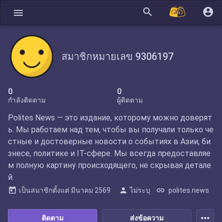
search
account_circle
menu
สมาชิกหมายเลข 9306197
0
0
กำลังติดตาม
ผู้ติดตาม
Polites News — это издание, которому можно доверят
ь. Мы работаем над тем, чтобы вы получали только че
стные и достоверные новости о событиях в Азии, би
знесе, политике и IT-сфере. Мы всегда предоставляе
м полную картину происходящего, не скрывая детале
й.
today
person
link
เป็นสมาชิกตั้งแต่
มีนาคม 2569
ไม่ระบุ
polites.news
more_horiz
ติดตาม
ส่งข้อความ