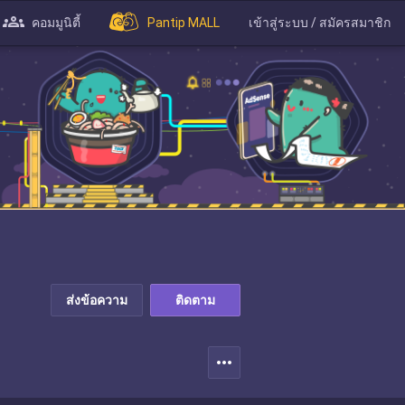
คอมมูนิตี้
Pantip MALL
เข้าสู่ระบบ / สมัครสมาชิก
ส่งข้อความ
ติดตาม
more_horiz