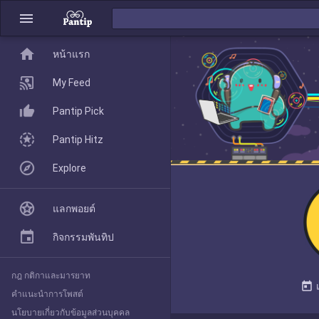
menu
home
home
หน้าแรก
หน้าแรก
My Feed
Pantip Pick
My Feed
Pantip Hitz
Explore
Pantip Pick
แลกพอยต์
Pantip Hitz
กิจกรรมพันทิป
กฎ กติกาและมารยาท
Explore
today
คำแนะนำการโพสต์
นโยบายเกี่ยวกับข้อมูลส่วนบุคคล