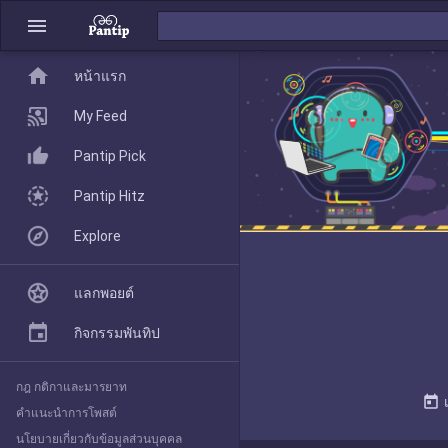
menu
home
home
หน้าแรก
หน้าแรก
My Feed
Pantip Pick
My Feed
Pantip Hitz
Explore
Pantip Pick
แลกพอยต์
Pantip Hitz
กิจกรรมพันทิป
กฎ กติกาและมารยาท
Explore
today
คำแนะนำการโพสต์
นโยบายเกี่ยวกับข้อมูลส่วนบุคคล