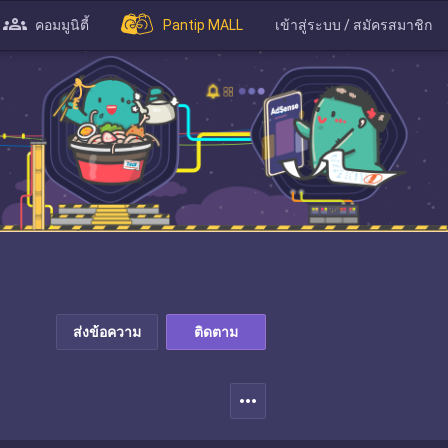
คอมมูนิตี้
Pantip MALL
เข้าสู่ระบบ / สมัครสมาชิก
ส่งข้อความ
ติดตาม
more_horiz