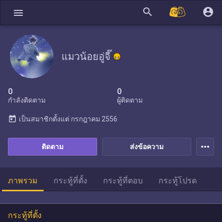
search
account_circle
menu
แมวน้อยอู่จี๊
0
0
กำลังติดตาม
ผู้ติดตาม
today
เป็นสมาชิกตั้งแต่
กรกฎาคม 2556
more_horiz
ติดตาม
ส่งข้อความ
ภาพรวม
กระทู้ที่ตั้ง
กระทู้ที่ตอบ
กระทู้โปรด
กระทู้ที่ตั้ง