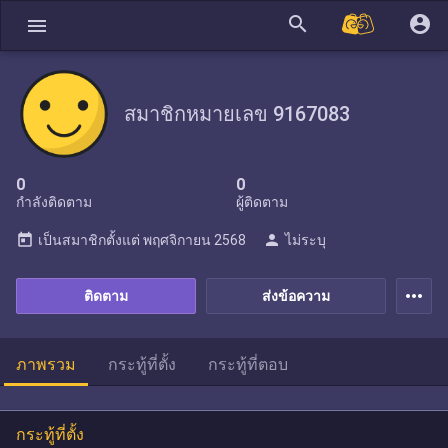
search
account_circle
menu
สมาชิกหมายเลข 9167083
0
0
กำลังติดตาม
ผู้ติดตาม
today
person
เป็นสมาชิกตั้งแต่
พฤศจิกายน 2568
ไม่ระบุ
more_horiz
ติดตาม
ส่งข้อความ
ภาพรวม
กระทู้ที่ตั้ง
กระทู้ที่ตอบ
กระทู้ที่ตั้ง