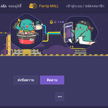
คอมมูนิตี้
Pantip MALL
เข้าสู่ระบบ / สมัครสมาชิก
ส่งข้อความ
ติดตาม
more_horiz