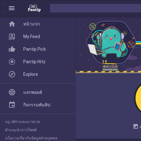
menu
home
home
หน้าแรก
หน้าแรก
My Feed
Pantip Pick
My Feed
Pantip Hitz
Explore
Pantip Pick
แลกพอยต์
Pantip Hitz
กิจกรรมพันทิป
กฎ กติกาและมารยาท
Explore
today
คำแนะนำการโพสต์
นโยบายเกี่ยวกับข้อมูลส่วนบุคคล