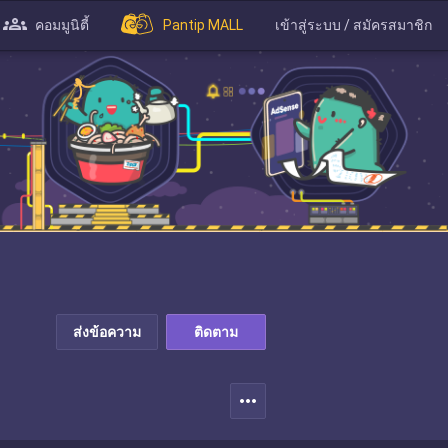
คอมมูนิตี้
Pantip MALL
เข้าสู่ระบบ / สมัครสมาชิก
ส่งข้อความ
ติดตาม
more_horiz